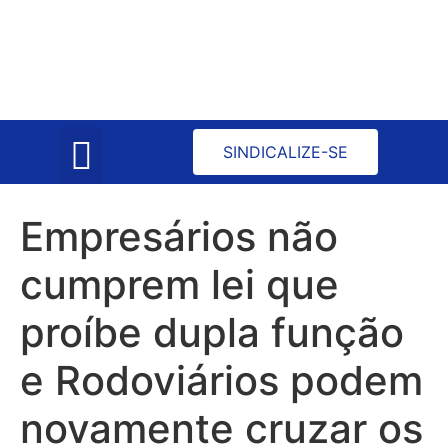
Atas de Reuniões
Convenção Coletiva
SINDICALIZE-SE
Empresários não
cumprem lei que
proíbe dupla função
e Rodoviários podem
novamente cruzar os